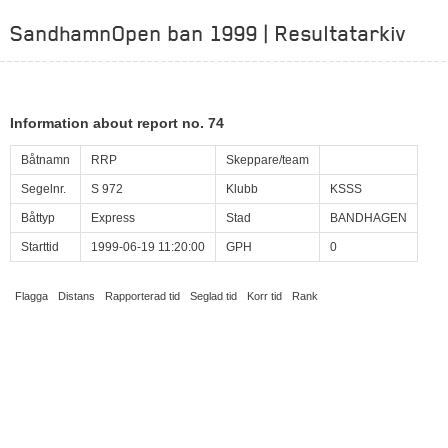
SandhamnOpen ban 1999 | Resultatarkiv
Information about report no. 74
Båtnamn
RRP
Skeppare/team
Segelnr.
S 972
Klubb
KSSS
Båttyp
Express
Stad
BANDHAGEN
Starttid
1999-06-19 11:20:00
GPH
0
Flagga
Distans
Rapporterad tid
Seglad tid
Korr tid
Rank