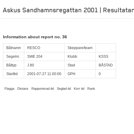
Askus Sandhamnsregattan 2001 | Resultatar
Information about report no. 36
Båtnamn
RESCO
Skeppare/team
Segelnr.
SWE 204
Klubb
KSSS
Båttyp
J 80
Stad
BÅSTAD
Starttid
2001-07-27 11:00:00
GPH
0
Flagga
Distans
Rapporterad tid
Seglad tid
Korr tid
Rank