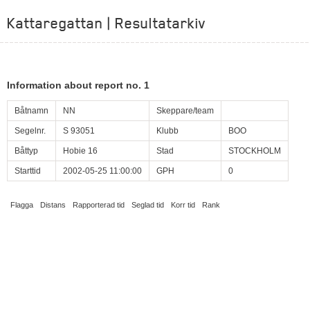
Kattaregattan | Resultatarkiv
Information about report no. 1
Båtnamn
NN
Skeppare/team
Segelnr.
S 93051
Klubb
BOO
Båttyp
Hobie 16
Stad
STOCKHOLM
Starttid
2002-05-25 11:00:00
GPH
0
Flagga
Distans
Rapporterad tid
Seglad tid
Korr tid
Rank