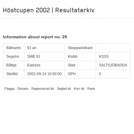
Höstcupen 2002 | Resultatarkiv
Information about report no. 29
Båtnamn
91:an
Skeppare/team
Segelnr.
SWE 91
Klubb
KSSS
Båttyp
Express
Stad
SALTSJÖBADEN
Starttid
2002-09-14 10:00:00
GPH
0
Flagga
Distans
Rapporterad tid
Seglad tid
Korr tid
Rank