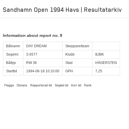
Sandhamn Open 1994 Havs | Resultatarkiv
Information about report no. 9
Båtnamn
DAY DREAM
Skeppare/team
Segelnr.
S 6577
Klubb
BJBK
Båttyp
RW 36
Stad
HÄGERSTEN
Starttid
1994-06-18 10:10:00
GPH
7,25
Flagga
Distans
Rapporterad tid
Seglad tid
Korr tid
Rank