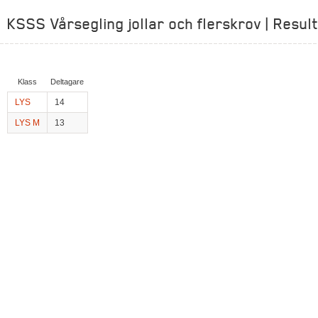
KSSS Vårsegling jollar och flerskrov | Result
Klass
Deltagare
LYS
14
LYS M
13