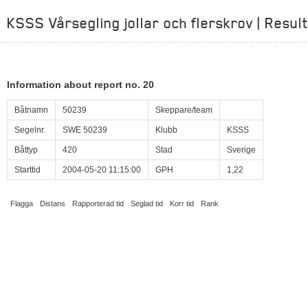
KSSS Vårsegling jollar och flerskrov | Result
Information about report no. 20
Båtnamn
50239
Skeppare/team
Segelnr.
SWE 50239
Klubb
KSSS
Båttyp
420
Stad
Sverige
Starttid
2004-05-20 11:15:00
GPH
1,22
Flagga
Distans
Rapporterad tid
Seglad tid
Korr tid
Rank