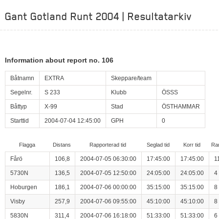
Gant Gotland Runt 2004 | Resultatarkiv
Information about report no. 106
Båtnamn
EXTRA
Skeppare/team
Segelnr.
S 233
Klubb
ÖSSS
Båttyp
X-99
Stad
ÖSTHAMMAR
Starttid
2004-07-04 12:45:00
GPH
0
Flagga
Distans
Rapporterad tid
Seglad tid
Korr tid
Ra
Fårö
106,8
2004-07-05 06:30:00
17:45:00
17:45:00
1
5730N
136,5
2004-07-05 12:50:00
24:05:00
24:05:00
4
Hoburgen
186,1
2004-07-06 00:00:00
35:15:00
35:15:00
8
Visby
257,9
2004-07-06 09:55:00
45:10:00
45:10:00
8
5830N
311,4
2004-07-06 16:18:00
51:33:00
51:33:00
6