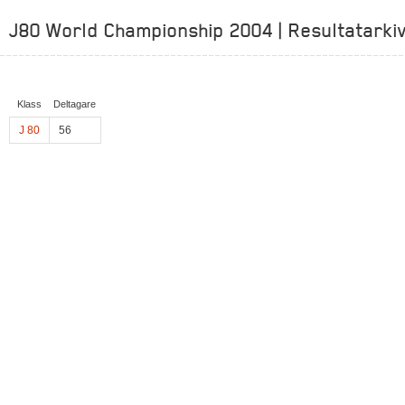
J80 World Championship 2004 | Resultatarki
Klass
Deltagare
J 80
56