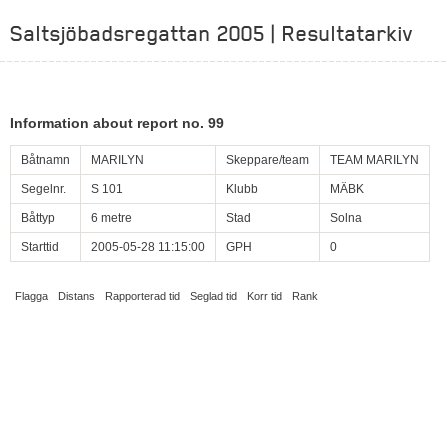
Saltsjöbadsregattan 2005 | Resultatarkiv
Information about report no. 99
Båtnamn
MARILYN
Skeppare/team
TEAM MARILYN
Segelnr.
S 101
Klubb
MÄBK
Båttyp
6 metre
Stad
Solna
Starttid
2005-05-28 11:15:00
GPH
0
Flagga
Distans
Rapporterad tid
Seglad tid
Korr tid
Rank