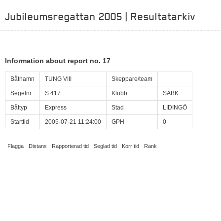
Jubileumsregattan 2005 | Resultatarkiv
Information about report no. 17
Båtnamn
TUNG VIII
Skeppare/team
Segelnr.
S 417
Klubb
SÄBK
Båttyp
Express
Stad
LIDINGÖ
Starttid
2005-07-21 11:24:00
GPH
0
Flagga
Distans
Rapporterad tid
Seglad tid
Korr tid
Rank