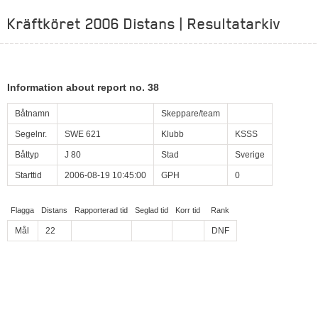
Kräftköret 2006 Distans | Resultatarkiv
Information about report no. 38
Båtnamn
Skeppare/team
Segelnr.
SWE 621
Klubb
KSSS
Båttyp
J 80
Stad
Sverige
Starttid
2006-08-19 10:45:00
GPH
0
Flagga
Distans
Rapporterad tid
Seglad tid
Korr tid
Rank
Mål
22
DNF