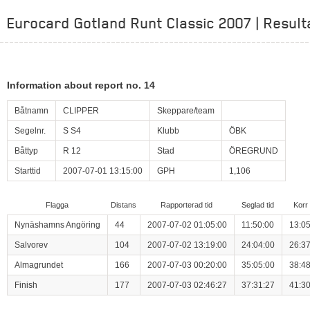
Eurocard Gotland Runt Classic 2007 | Result
Information about report no. 14
Båtnamn
CLIPPER
Skeppare/team
Segelnr.
S S4
Klubb
ÖBK
Båttyp
R 12
Stad
ÖREGRUND
Starttid
2007-07-01 13:15:00
GPH
1,106
Flagga
Distans
Rapporterad tid
Seglad tid
Korr 
Nynäshamns Angöring
44
2007-07-02 01:05:00
11:50:00
13:05
Salvorev
104
2007-07-02 13:19:00
24:04:00
26:37
Almagrundet
166
2007-07-03 00:20:00
35:05:00
38:48
Finish
177
2007-07-03 02:46:27
37:31:27
41:30