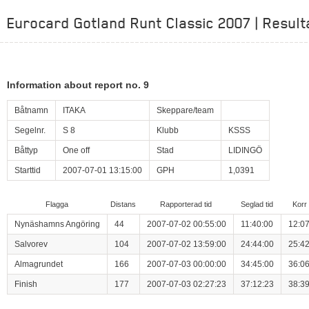
Eurocard Gotland Runt Classic 2007 | Result
Information about report no. 9
Båtnamn
ITAKA
Skeppare/team
Segelnr.
S 8
Klubb
KSSS
Båttyp
One off
Stad
LIDINGÖ
Starttid
2007-07-01 13:15:00
GPH
1,0391
Flagga
Distans
Rapporterad tid
Seglad tid
Korr 
Nynäshamns Angöring
44
2007-07-02 00:55:00
11:40:00
12:07
Salvorev
104
2007-07-02 13:59:00
24:44:00
25:42
Almagrundet
166
2007-07-03 00:00:00
34:45:00
36:06
Finish
177
2007-07-03 02:27:23
37:12:23
38:39