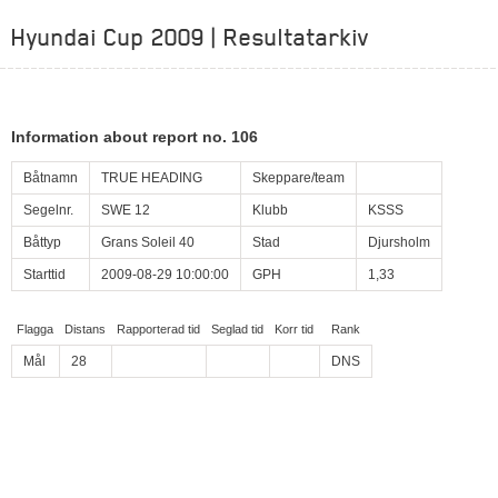
Hyundai Cup 2009 | Resultatarkiv
Information about report no. 106
Båtnamn
TRUE HEADING
Skeppare/team
Segelnr.
SWE 12
Klubb
KSSS
Båttyp
Grans Soleil 40
Stad
Djursholm
Starttid
2009-08-29 10:00:00
GPH
1,33
Flagga
Distans
Rapporterad tid
Seglad tid
Korr tid
Rank
Mål
28
DNS