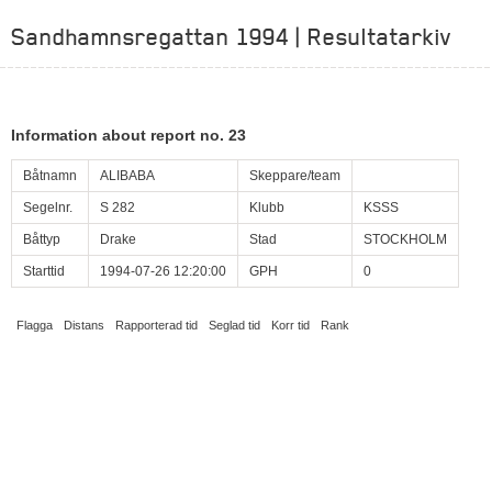
Sandhamnsregattan 1994 | Resultatarkiv
Information about report no. 23
Båtnamn
ALIBABA
Skeppare/team
Segelnr.
S 282
Klubb
KSSS
Båttyp
Drake
Stad
STOCKHOLM
Starttid
1994-07-26 12:20:00
GPH
0
Flagga
Distans
Rapporterad tid
Seglad tid
Korr tid
Rank