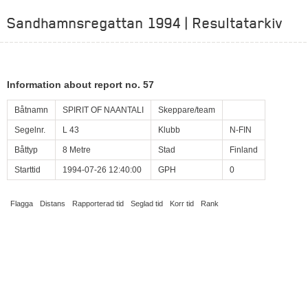
Sandhamnsregattan 1994 | Resultatarkiv
Information about report no. 57
Båtnamn
SPIRIT OF NAANTALI
Skeppare/team
Segelnr.
L 43
Klubb
N-FIN
Båttyp
8 Metre
Stad
Finland
Starttid
1994-07-26 12:40:00
GPH
0
Flagga
Distans
Rapporterad tid
Seglad tid
Korr tid
Rank