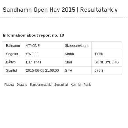
Sandhamn Open Hav 2015 | Resultatarkiv
Information about report no. 18
Båtnamn
4TYONE
Skeppare/team
Segelnr.
SWE 33
Klubb
TYBK
Båttyp
Dehler 41
Stad
SUNDBYBERG
Starttid
2015-06-05 21:00:00
GPH
570,3
Flagga
Distans
Rapporterad tid
Seglad tid
Korr tid
Rank