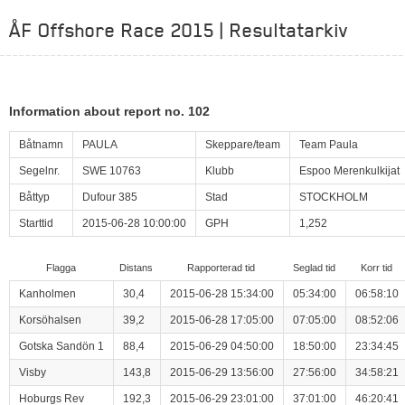
ÅF Offshore Race 2015 | Resultatarkiv
Information about report no. 102
Båtnamn
PAULA
Skeppare/team
Team Paula
Segelnr.
SWE 10763
Klubb
Espoo Merenkulkijat
Båttyp
Dufour 385
Stad
STOCKHOLM
Starttid
2015-06-28 10:00:00
GPH
1,252
Flagga
Distans
Rapporterad tid
Seglad tid
Korr tid
Kanholmen
30,4
2015-06-28 15:34:00
05:34:00
06:58:10
Korsöhalsen
39,2
2015-06-28 17:05:00
07:05:00
08:52:06
Gotska Sandön 1
88,4
2015-06-29 04:50:00
18:50:00
23:34:45
Visby
143,8
2015-06-29 13:56:00
27:56:00
34:58:21
Hoburgs Rev
192,3
2015-06-29 23:01:00
37:01:00
46:20:41