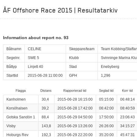
ÅF Offshore Race 2015 | Resultatarkiv
Information about report no. 93
Båtnamn
CELINE
Skeppare/team
Team Kobbing/Staffa
Segelnr.
SWE 5
Klubb
Svinninge Marina Kl
Båttyp
Linjett 40
Stad
Enebyberg
Starttid
2015-06-28 11:00:00
GPH
1,296
Flagga
Distans
Rapporterad tid
Seglad tid
Korr tid
Kanholmen
30,4
2015-06-28 16:15:00
05:15:00
06:48:14
Korsöhalsen
39,2
2015-06-28 17:42:00
06:42:00
08:40:59
Gotska Sandön 1
88,4
2015-06-29 04:50:00
17:50:00
23:06:43
Visby
143,8
2015-06-29 13:26:00
26:26:00
34:15:27
Hoburgs Rev
192,3
2015-06-29 22:20:00
35:20:00
45:47:31