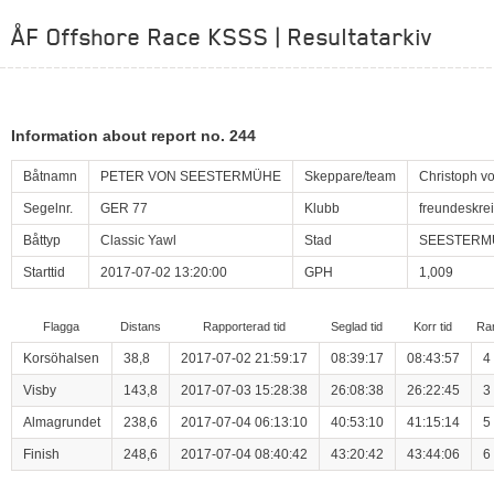
ÅF Offshore Race KSSS | Resultatarkiv
Information about report no. 244
Båtnamn
PETER VON SEESTERMÜHE
Skeppare/team
Christoph vo
Segelnr.
GER 77
Klubb
freundeskrei
Båttyp
Classic Yawl
Stad
SEESTERM
Starttid
2017-07-02 13:20:00
GPH
1,009
Flagga
Distans
Rapporterad tid
Seglad tid
Korr tid
Ra
Korsöhalsen
38,8
2017-07-02 21:59:17
08:39:17
08:43:57
4
Visby
143,8
2017-07-03 15:28:38
26:08:38
26:22:45
3
Almagrundet
238,6
2017-07-04 06:13:10
40:53:10
41:15:14
5
Finish
248,6
2017-07-04 08:40:42
43:20:42
43:44:06
6