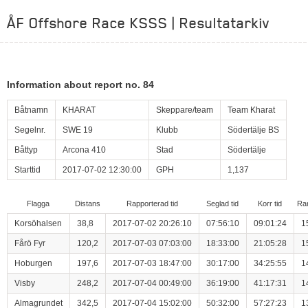
ÅF Offshore Race KSSS | Resultatarkiv
Information about report no. 84
Båtnamn
KHARAT
Skeppare/team
Team Kharat
Segelnr.
SWE 19
Klubb
Södertälje BS
Båttyp
Arcona 410
Stad
Södertälje
Starttid
2017-07-02 12:30:00
GPH
1,137
Flagga
Distans
Rapporterad tid
Seglad tid
Korr tid
Ra
Korsöhalsen
38,8
2017-07-02 20:26:10
07:56:10
09:01:24
1
Fårö Fyr
120,2
2017-07-03 07:03:00
18:33:00
21:05:28
1
Hoburgen
197,6
2017-07-03 18:47:00
30:17:00
34:25:55
1
Visby
248,2
2017-07-04 00:49:00
36:19:00
41:17:31
1
Almagrundet
342,5
2017-07-04 15:02:00
50:32:00
57:27:23
1