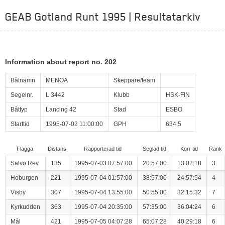
GEAB Gotland Runt 1995 | Resultatarkiv
Information about report no. 202
Båtnamn
MENOA
Skeppare/team
Segelnr.
L 3442
Klubb
HSK-FIN
Båttyp
Lancing 42
Stad
ESBO
Starttid
1995-07-02 11:00:00
GPH
634,5
Flagga
Distans
Rapporterad tid
Seglad tid
Korr tid
Rank
Salvo Rev
135
1995-07-03 07:57:00
20:57:00
13:02:18
3
Hoburgen
221
1995-07-04 01:57:00
38:57:00
24:57:54
4
Visby
307
1995-07-04 13:55:00
50:55:00
32:15:32
7
Kyrkudden
363
1995-07-04 20:35:00
57:35:00
36:04:24
6
Mål
421
1995-07-05 04:07:28
65:07:28
40:29:18
6