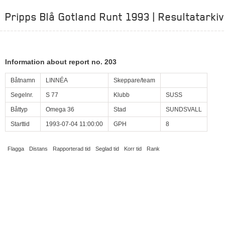
Pripps Blå Gotland Runt 1993 | Resultatarkiv
Information about report no. 203
Båtnamn
LINNÉA
Skeppare/team
Segelnr.
S 77
Klubb
SUSS
Båttyp
Omega 36
Stad
SUNDSVALL
Starttid
1993-07-04 11:00:00
GPH
8
Flagga
Distans
Rapporterad tid
Seglad tid
Korr tid
Rank