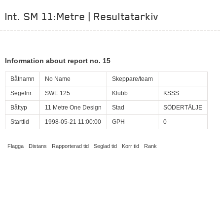
Int. SM 11:Metre | Resultatarkiv
Information about report no. 15
Båtnamn
No Name
Skeppare/team
Segelnr.
SWE 125
Klubb
KSSS
Båttyp
11 Metre One Design
Stad
SÖDERTÄLJE
Starttid
1998-05-21 11:00:00
GPH
0
Flagga
Distans
Rapporterad tid
Seglad tid
Korr tid
Rank