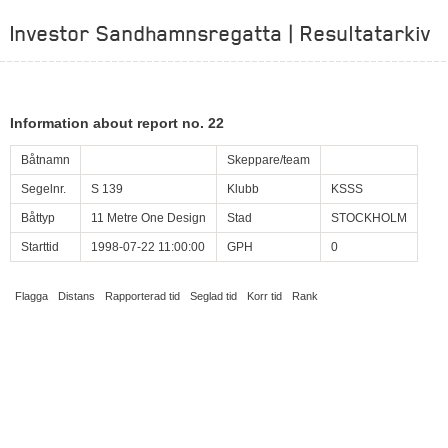
Investor Sandhamnsregatta | Resultatarkiv
Information about report no. 22
Båtnamn
Skeppare/team
Segelnr.
S 139
Klubb
KSSS
Båttyp
11 Metre One Design
Stad
STOCKHOLM
Starttid
1998-07-22 11:00:00
GPH
0
Flagga
Distans
Rapporterad tid
Seglad tid
Korr tid
Rank