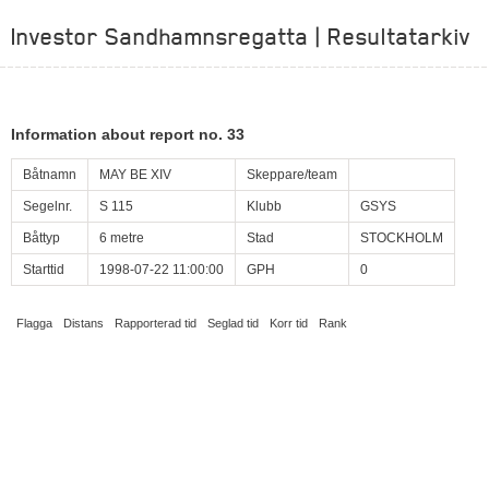
Investor Sandhamnsregatta | Resultatarkiv
Information about report no. 33
Båtnamn
MAY BE XIV
Skeppare/team
Segelnr.
S 115
Klubb
GSYS
Båttyp
6 metre
Stad
STOCKHOLM
Starttid
1998-07-22 11:00:00
GPH
0
Flagga
Distans
Rapporterad tid
Seglad tid
Korr tid
Rank