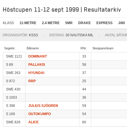
Höstcupen 11-12 sept 1999 | Resultatarkiv
KLASS
11:METRE
2.4 METRE
5MR
DRAKE
EXPRESS
J/80
ORGANISATÖR:
KSSS
DISTANS:
30 NAUTISKA MIL
ANTAL BÅTAR
Segelnr.
Båtnamn
RNr.
Skeppare/team
SWE 1121
DOMINANT
33
S 89
PALLAKIS
58
SWE 263
HYUNDAI
37
S 972
RRP
25
SWE 430
44
S 1003
36
S 398
JULIUS SJÖGREN
59
S 169
OUTOKUMPO
54
SWE 826
ALICE
60