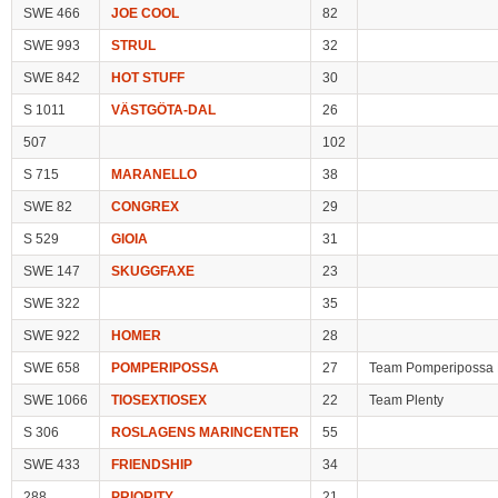
SWE 466
JOE COOL
82
SWE 993
STRUL
32
SWE 842
HOT STUFF
30
S 1011
VÄSTGÖTA-DAL
26
507
102
S 715
MARANELLO
38
SWE 82
CONGREX
29
S 529
GIOIA
31
SWE 147
SKUGGFAXE
23
SWE 322
35
SWE 922
HOMER
28
SWE 658
POMPERIPOSSA
27
Team Pomperipossa 
SWE 1066
TIOSEXTIOSEX
22
Team Plenty
S 306
ROSLAGENS MARINCENTER
55
SWE 433
FRIENDSHIP
34
288
PRIORITY
21