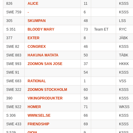
826
ALICE
11
KSSS
SWE 759
-
6
KSSS
305
SKUMPAN
48
LSS
S 351
BLOODY MARY
73
Team ET
RYC
377
EXTER
8
JÄBK
SWE 82
CONGREX
46
KSSS
SWE 883
HAKUNA MATATA
50
TÄBK
SWE 993
ZOOMON SAN JOSE
37
HKKK
SWE 91
54
KSSS
SWE 683
RATIONAL
1
VSS
SWE 322
ZOOMON STOCKHOLM
60
KSSS
390
VIKINGPRODUKTER
58
KSSS
SWE 922
HOMER
71
WKSS
S 306
WWW.SEL.SE
66
KSSS
SWE 433
FRIENDSHIP
69
KSSS
S 529
GIOIA
9
KSSS