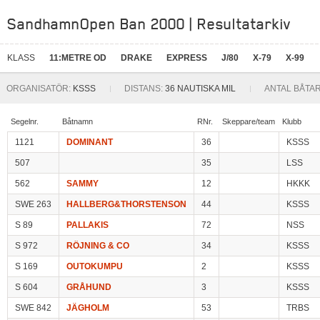
SandhamnOpen Ban 2000 | Resultatarkiv
KLASS
11:METRE OD
DRAKE
EXPRESS
J/80
X-79
X-99
ORGANISATÖR:
KSSS
DISTANS:
36 NAUTISKA MIL
ANTAL BÅTAR
Segelnr.
Båtnamn
RNr.
Skeppare/team
Klubb
1121
DOMINANT
36
KSSS
507
35
LSS
562
SAMMY
12
HKKK
SWE 263
HALLBERG&THORSTENSON
44
KSSS
S 89
PALLAKIS
72
NSS
S 972
RÖJNING & CO
34
KSSS
S 169
OUTOKUMPU
2
KSSS
S 604
GRÅHUND
3
KSSS
SWE 842
JÄGHOLM
53
TRBS