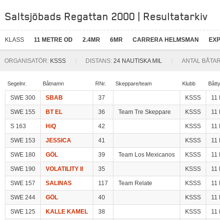
Saltsjöbads Regattan 2000 | Resultatarkiv
KLASS
11 METRE OD
2.4MR
6MR
CARRERA HELMSMAN
EX
ORGANISATÖR:
KSSS
DISTANS:
24 NAUTISKA MIL
ANTAL BÅTAR
Segelnr.
Båtnamn
RNr.
Skeppare/team
Klubb
Bått
SWE 300
SBAB
37
KSSS
11
SWE 155
BT EL
36
Team Tre Skeppare
KSSS
11
S 163
HiQ
42
KSSS
11
SWE 153
JESSICA
41
KSSS
11
SWE 180
GÖL
39
Team Los Mexicanos
KSSS
11
SWE 190
VOLATILITY II
35
KSSS
11
SWE 157
SALINAS
117
Team Relate
KSSS
11
SWE 244
GÖL
40
KSSS
11
SWE 125
KALLE KAMEL
38
KSSS
11