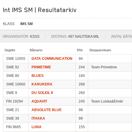
Int IMS SM | Resultatarkiv
KLASS
IMS SM
ORGANISATÖR:
KSSS
DISTANS:
497 NAUTISKA MIL
ANTAL BÅTA
Segelnr.
Båtnamn
RNr.
Skeppare/team
SWE 12655
DATA COMMUNICATION
94
SWE 92
PRIMETIME
244
Team Primetime
SWE 80
BLUES
184
SWE 10660
KARUKERA
268
SWE 9
DU SOLEIL II
260
FIN 19294
AQUAVIT
245
Team Luiska&Elmér
SWE 21
ABSOLUTE BLUE
98
SWE 39
ITHAKA
99
FIN 9665
LUNA
155