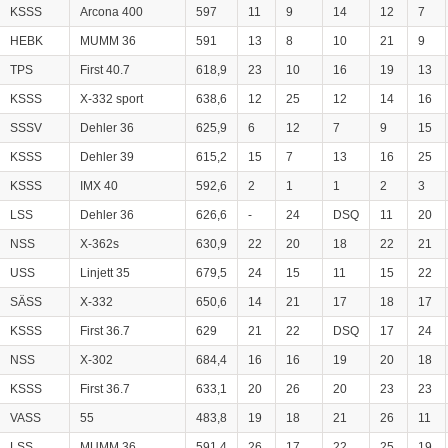
KSSS
Arcona 400
597
11
9
14
12
7
HEBK
MUMM 36
591
13
8
10
21
9
TPS
First 40.7
618,9
23
10
16
19
13
KSSS
X-332 sport
638,6
12
25
12
14
16
SSSV
Dehler 36
625,9
6
12
7
9
15
KSSS
Dehler 39
615,2
15
7
13
16
25
KSSS
IMX 40
592,6
2
1
1
2
3
LSS
Dehler 36
626,6
-
24
DSQ
11
20
NSS
X-362s
630,9
22
20
18
22
21
USS
Linjett 35
679,5
24
15
11
15
22
SÄSS
X-332
650,6
14
21
17
18
17
KSSS
First 36.7
629
21
22
DSQ
17
24
NSS
X-302
684,4
16
16
19
20
18
KSSS
First 36.7
633,1
20
26
20
23
23
VASS
55
483,8
19
18
21
26
11
LSS
MUMM 36
591,4
26
17
22
25
19