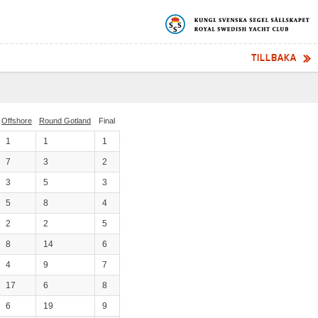
TILLBAKA
Offshore
Round Gotland
Final
1
1
1
7
3
2
3
5
3
5
8
4
2
2
5
8
14
6
4
9
7
17
6
8
6
19
9