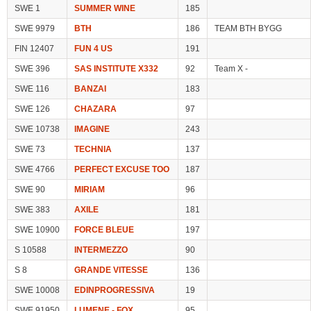
SWE 1
SUMMER WINE
185
SWE 9979
BTH
186
TEAM BTH BYGG
FIN 12407
FUN 4 US
191
SWE 396
SAS INSTITUTE X332
92
Team X -
SWE 116
BANZAI
183
SWE 126
CHAZARA
97
SWE 10738
IMAGINE
243
SWE 73
TECHNIA
137
SWE 4766
PERFECT EXCUSE TOO
187
SWE 90
MIRIAM
96
SWE 383
AXILE
181
SWE 10900
FORCE BLEUE
197
S 10588
INTERMEZZO
90
S 8
GRANDE VITESSE
136
SWE 10008
EDINPROGRESSIVA
19
SWE 91950
LUMENE - FOX
95