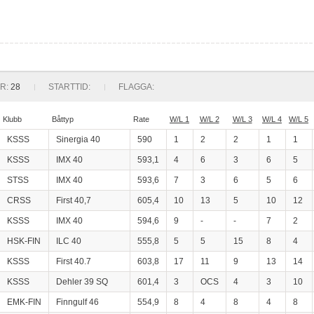
R:
28
STARTTID:
FLAGGA:
Klubb
Båttyp
Rate
W/L 1
W/L 2
W/L 3
W/L 4
W/L 5
KSSS
Sinergia 40
590
1
2
2
1
1
KSSS
IMX 40
593,1
4
6
3
6
5
STSS
IMX 40
593,6
7
3
6
5
6
CRSS
First 40,7
605,4
10
13
5
10
12
KSSS
IMX 40
594,6
9
-
-
7
2
HSK-FIN
ILC 40
555,8
5
5
15
8
4
KSSS
First 40.7
603,8
17
11
9
13
14
KSSS
Dehler 39 SQ
601,4
3
OCS
4
3
10
EMK-FIN
Finngulf 46
554,9
8
4
8
4
8