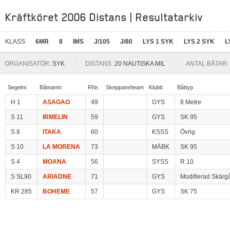
Kräftköret 2006 Distans | Resultatarkiv
KLASS
6MR
8
IMS
J/105
J/80
LYS 1 SYK
LYS 2 SYK
L
ORGANISATÖR:
SYK
DISTANS:
20 NAUTISKA MIL
ANTAL BÅTAR:
Segelnr.
Båtnamn
RNr.
Skeppare/team
Klubb
Båttyp
H 1
ASAGAO
49
GYS
8 Metre
S 11
IRMELIN
59
GYS
SK 95
S 8
ITAKA
60
KSSS
Övrig
S 10
LA MORENA
73
MÄBK
SK 95
S 4
MOANA
56
SYSS
R 10
S SL90
ARIADNE
71
GYS
Modifierad Skärg
KR 285
BOHEME
57
GYS
SK 75