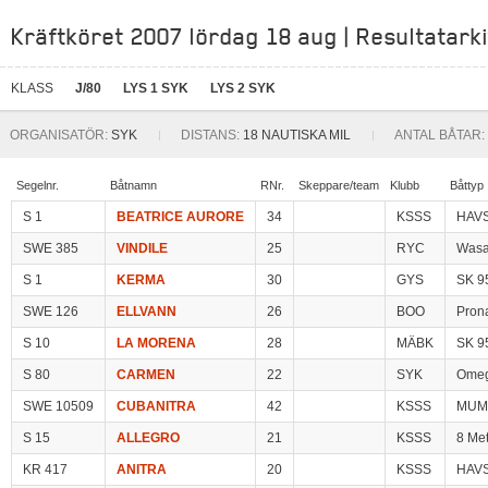
Kräftköret 2007 lördag 18 aug | Resultatark
KLASS
J/80
LYS 1 SYK
LYS 2 SYK
ORGANISATÖR:
SYK
DISTANS:
18 NAUTISKA MIL
ANTAL BÅTAR:
Segelnr.
Båtnamn
RNr.
Skeppare/team
Klubb
Båttyp
S 1
BEATRICE AURORE
34
KSSS
HAV
SWE 385
VINDILE
25
RYC
Wasa
S 1
KERMA
30
GYS
SK 9
SWE 126
ELLVANN
26
BOO
Pron
S 10
LA MORENA
28
MÄBK
SK 9
S 80
CARMEN
22
SYK
Omeg
SWE 10509
CUBANITRA
42
KSSS
MUM
S 15
ALLEGRO
21
KSSS
8 Me
KR 417
ANITRA
20
KSSS
HAV