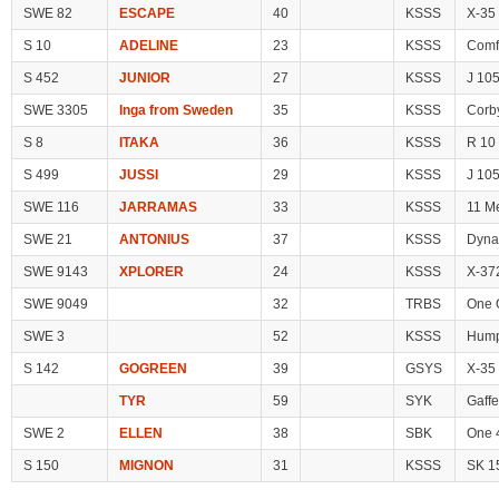
SWE 82
ESCAPE
40
KSSS
X-35
S 10
ADELINE
23
KSSS
Comf
S 452
JUNIOR
27
KSSS
J 10
SWE 3305
Inga from Sweden
35
KSSS
Corb
S 8
ITAKA
36
KSSS
R 10
S 499
JUSSI
29
KSSS
J 10
SWE 116
JARRAMAS
33
KSSS
11 M
SWE 21
ANTONIUS
37
KSSS
Dyna
SWE 9143
XPLORER
24
KSSS
X-37
SWE 9049
32
TRBS
One 
SWE 3
52
KSSS
Hump
S 142
GOGREEN
39
GSYS
X-35
TYR
59
SYK
Gaffe
SWE 2
ELLEN
38
SBK
One 
S 150
MIGNON
31
KSSS
SK 1