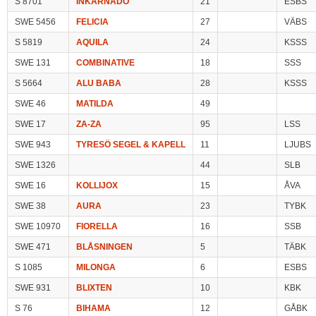
S 8701
INKARNADO
21
ESBS
SWE 5456
FELICIA
27
VÄBS
S 5819
AQUILA
24
KSSS
SWE 131
COMBINATIVE
18
SSS
S 5664
ALU BABA
28
KSSS
SWE 46
MATILDA
49
SWE 17
ZA-ZA
95
LSS
SWE 943
TYRESÖ SEGEL & KAPELL
11
LJUBS
SWE 1326
44
SLB
SWE 16
KOLLIJOX
15
ÅVA
SWE 38
AURA
23
TYBK
SWE 10970
FIORELLA
16
SSB
SWE 471
BLÅSNINGEN
5
TÄBK
S 1085
MILONGA
6
ESBS
SWE 931
BLIXTEN
10
KBK
S 76
BIHAMA
12
GÅBK