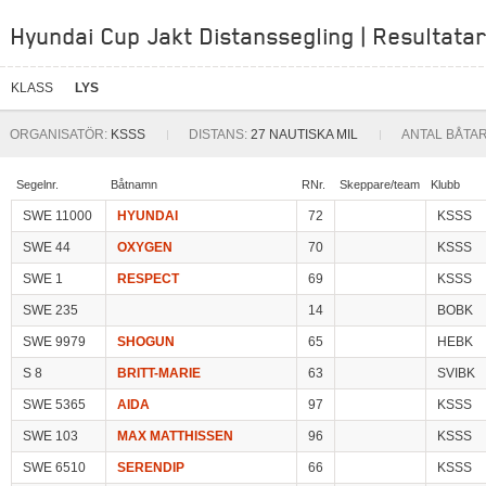
Hyundai Cup Jakt Distanssegling | Resultatar
KLASS
LYS
ORGANISATÖR:
KSSS
DISTANS:
27 NAUTISKA MIL
ANTAL BÅTAR
Segelnr.
Båtnamn
RNr.
Skeppare/team
Klubb
SWE 11000
HYUNDAI
72
KSSS
SWE 44
OXYGEN
70
KSSS
SWE 1
RESPECT
69
KSSS
SWE 235
14
BOBK
SWE 9979
SHOGUN
65
HEBK
S 8
BRITT-MARIE
63
SVIBK
SWE 5365
AIDA
97
KSSS
SWE 103
MAX MATTHISSEN
96
KSSS
SWE 6510
SERENDIP
66
KSSS