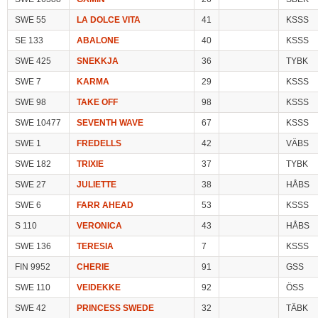
SWE 55
LA DOLCE VITA
41
KSSS
SE 133
ABALONE
40
KSSS
SWE 425
SNEKKJA
36
TYBK
SWE 7
KARMA
29
KSSS
SWE 98
TAKE OFF
98
KSSS
SWE 10477
SEVENTH WAVE
67
KSSS
SWE 1
FREDELLS
42
VÄBS
SWE 182
TRIXIE
37
TYBK
SWE 27
JULIETTE
38
HÅBS
SWE 6
FARR AHEAD
53
KSSS
S 110
VERONICA
43
HÅBS
SWE 136
TERESIA
7
KSSS
FIN 9952
CHERIE
91
GSS
SWE 110
VEIDEKKE
92
ÖSS
SWE 42
PRINCESS SWEDE
32
TÄBK