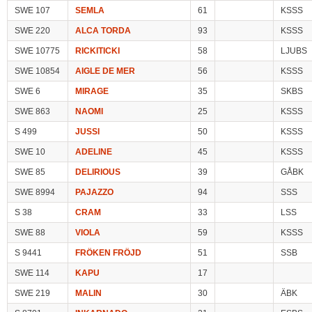
SWE 107
SEMLA
61
KSSS
SWE 220
ALCA TORDA
93
KSSS
SWE 10775
RICKITICKI
58
LJUBS
SWE 10854
AIGLE DE MER
56
KSSS
SWE 6
MIRAGE
35
SKBS
SWE 863
NAOMI
25
KSSS
S 499
JUSSI
50
KSSS
SWE 10
ADELINE
45
KSSS
SWE 85
DELIRIOUS
39
GÅBK
SWE 8994
PAJAZZO
94
SSS
S 38
CRAM
33
LSS
SWE 88
VIOLA
59
KSSS
S 9441
FRÖKEN FRÖJD
51
SSB
SWE 114
KAPU
17
SWE 219
MALIN
30
ÄBK