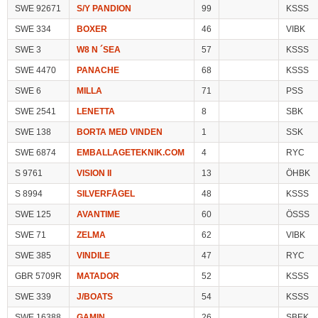
SWE 92671
S/Y PANDION
99
KSSS
SWE 334
BOXER
46
VIBK
SWE 3
W8 N ´SEA
57
KSSS
SWE 4470
PANACHE
68
KSSS
SWE 6
MILLA
71
PSS
SWE 2541
LENETTA
8
SBK
SWE 138
BORTA MED VINDEN
1
SSK
SWE 6874
EMBALLAGETEKNIK.COM
4
RYC
S 9761
VISION II
13
ÖHBK
S 8994
SILVERFÅGEL
48
KSSS
SWE 125
AVANTIME
60
ÖSSS
SWE 71
ZELMA
62
VIBK
SWE 385
VINDILE
47
RYC
GBR 5709R
MATADOR
52
KSSS
SWE 339
J/BOATS
54
KSSS
SWE 16388
GAMIN
26
SBEK