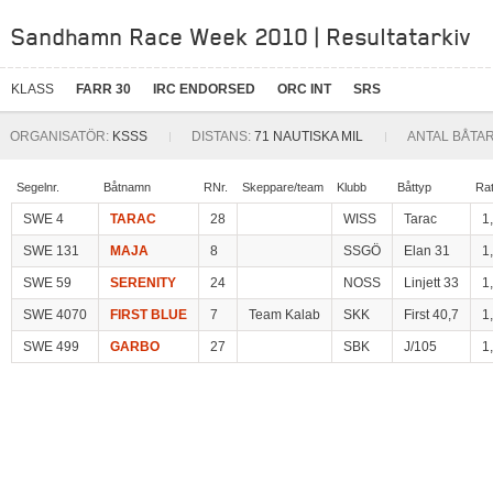
Sandhamn Race Week 2010 | Resultatarkiv
KLASS
FARR 30
IRC ENDORSED
ORC INT
SRS
ORGANISATÖR:
KSSS
DISTANS:
71 NAUTISKA MIL
ANTAL BÅTAR
Segelnr.
Båtnamn
RNr.
Skeppare/team
Klubb
Båttyp
Ra
SWE 4
TARAC
28
WISS
Tarac
1
SWE 131
MAJA
8
SSGÖ
Elan 31
1
SWE 59
SERENITY
24
NOSS
Linjett 33
1
SWE 4070
FIRST BLUE
7
Team Kalab
SKK
First 40,7
1
SWE 499
GARBO
27
SBK
J/105
1