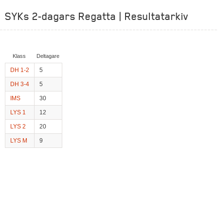
SYKs 2-dagars Regatta | Resultatarkiv
Klass
Deltagare
DH 1-2
5
DH 3-4
5
IMS
30
LYS 1
12
LYS 2
20
LYS M
9