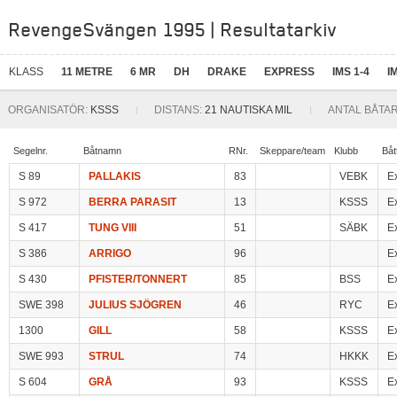
RevengeSvängen 1995 | Resultatarkiv
KLASS
11 METRE
6 MR
DH
DRAKE
EXPRESS
IMS 1-4
I
ORGANISATÖR:
KSSS
DISTANS:
21 NAUTISKA MIL
ANTAL BÅTAR
Segelnr.
Båtnamn
RNr.
Skeppare/team
Klubb
Båt
S 89
PALLAKIS
83
VEBK
E
S 972
BERRA PARASIT
13
KSSS
E
S 417
TUNG VIII
51
SÄBK
E
S 386
ARRIGO
96
E
S 430
PFISTER/TONNERT
85
BSS
E
SWE 398
JULIUS SJÖGREN
46
RYC
E
1300
GILL
58
KSSS
E
SWE 993
STRUL
74
HKKK
E
S 604
GRÅ
93
KSSS
E