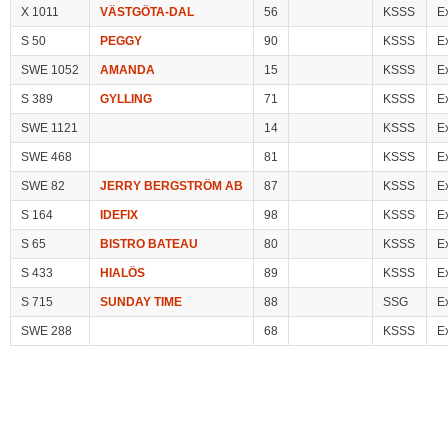
X 1011
VÄSTGÖTA-DAL
56
KSSS
E
S 50
PEGGY
90
KSSS
E
SWE 1052
AMANDA
15
KSSS
E
S 389
GYLLING
71
KSSS
E
SWE 1121
14
KSSS
E
SWE 468
81
KSSS
E
SWE 82
JERRY BERGSTRÖM AB
87
KSSS
E
S 164
IDEFIX
98
KSSS
E
S 65
BISTRO BATEAU
80
KSSS
E
S 433
HIALÖS
89
KSSS
E
S 715
SUNDAY TIME
88
SSG
E
SWE 288
68
KSSS
E