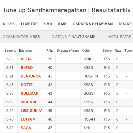
Tune up Sandhamnsregattan | Resultatarkiv
KLASS
11 METRE
5 MR
6 MR
CARRERA HELMSMAN
DRAKE
ORGANISATÖR:
KSSS
DISTANS:
9 NAUTISKA MIL
ANTAL BÅTAR:
Segelnr.
Båtnamn
RNr.
Skeppare/team
Klubb
Båttyp
Rate
Tune 
S 83
ALIDA
39
VIBK
R 5
0
-
S 31
BIMBO
40
KSSS
R 5
0
-
L 34
BLÅTUNGA
41
HUS-FIN
R 5
0
-
S 45
DOTTE
42
KSSS
R 5
0
-
S 35
GULLMAR
43
GÖSS
R 5
0
-
S 59
INGUN III
44
KSSS
R 5
0
-
S 69
LISS-GUN IV
45
KSSS
R 5
0
-
S 76
LOTTA V
46
HSS-FI
R 5
0
-
S 78
SAGA
47
SYK
R 5
0
-