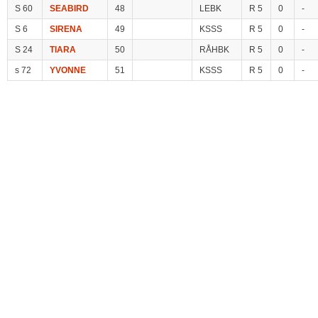
S 60
SEABIRD
48
LEBK
R 5
0
-
S 6
SIRENA
49
KSSS
R 5
0
-
S 24
TIARA
50
RÅHBK
R 5
0
-
s 72
YVONNE
51
KSSS
R 5
0
-