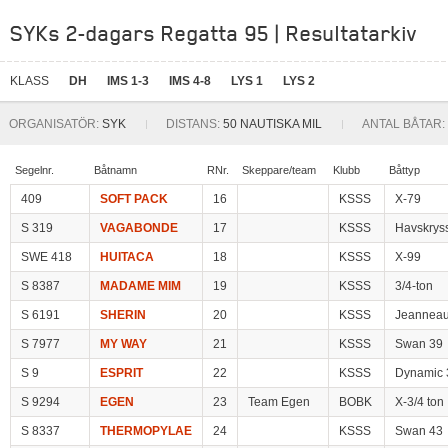
SYKs 2-dagars Regatta 95 | Resultatarkiv
KLASS
DH
IMS 1-3
IMS 4-8
LYS 1
LYS 2
ORGANISATÖR:
SYK
DISTANS:
50 NAUTISKA MIL
ANTAL BÅTAR:
Segelnr.
Båtnamn
RNr.
Skeppare/team
Klubb
Båttyp
409
SOFT PACK
16
KSSS
X-79
S 319
VAGABONDE
17
KSSS
Havskrys
SWE 418
HUITACA
18
KSSS
X-99
S 8387
MADAME MIM
19
KSSS
3/4-ton
S 6191
SHERIN
20
KSSS
Jeannea
S 7977
MY WAY
21
KSSS
Swan 39
S 9
ESPRIT
22
KSSS
Dynamic 
S 9294
EGEN
23
Team Egen
BOBK
X-3/4 ton
S 8337
THERMOPYLAE
24
KSSS
Swan 43