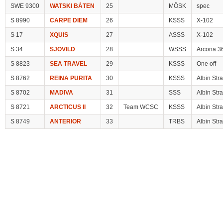
SWE 9300
WATSKI BÅTEN
25
MÖSK
spec
S 8990
CARPE DIEM
26
KSSS
X-102
S 17
XQUIS
27
ASSS
X-102
S 34
SJÖVILD
28
WSSS
Arcona 3
S 8823
SEA TRAVEL
29
KSSS
One off
S 8762
REINA PURITA
30
KSSS
Albin Str
S 8702
MADIVA
31
SSS
Albin Str
S 8721
ARCTICUS II
32
Team WCSC
KSSS
Albin Str
S 8749
ANTERIOR
33
TRBS
Albin Str