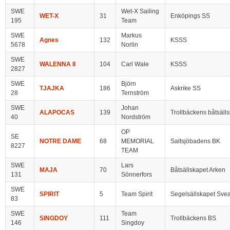
SWE
Wet-X Sailing
WET-X
31
Enköpings SS
195
Team
SWE
Markus
Agnes
132
KSSS
5678
Norlin
SWE
WALENNA II
104
Carl Wale
KSSS
2827
SWE
Björn
TJAJKA
186
Askrike SS
28
Ternström
SWE
Johan
ALAPOCAS
139
Trollbäckens båtsäll
40
Nordström
OP
SE
NOTRE DAME
68
MEMORIAL
Saltsjöbadens BK
8227
TEAM
SWE
Lars
MAJA
70
Båtsällskapet Arken
131
Sönnerfors
SWE
SPIRIT
5
Team Spirit
Segelsällskapet Sve
83
SWE
Team
SINGDOY
111
Trollbäckens BS
146
Singdoy