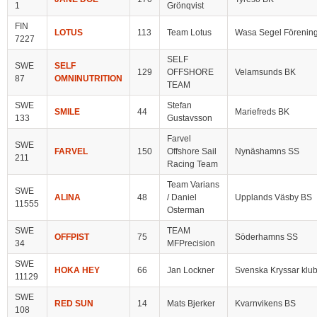
1
Grönqvist
FIN
LOTUS
113
Team Lotus
Wasa Segel Förenin
7227
SELF
SWE
SELF
129
OFFSHORE
Velamsunds BK
87
OMNINUTRITION
TEAM
SWE
Stefan
SMILE
44
Mariefreds BK
133
Gustavsson
Farvel
SWE
FARVEL
150
Offshore Sail
Nynäshamns SS
211
Racing Team
Team Varians
SWE
ALINA
48
/ Daniel
Upplands Väsby BS
11555
Osterman
SWE
TEAM
OFFPIST
75
Söderhamns SS
34
MFPrecision
SWE
HOKA HEY
66
Jan Lockner
Svenska Kryssar klu
11129
SWE
RED SUN
14
Mats Bjerker
Kvarnvikens BS
108