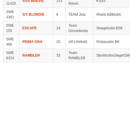
VITA BREVIS
151
KSSS
11420
Brevis
SWE
S/Y BLONDIE
6
TEAM Jula
Risets Båtklubb
3361
SWE
Team
ESCAPE
24
Smygehuks BSK
155
Goosebump
SWE
PRIMA DIVA
20
Ulf Liliefeldt
Finkarudds BK
466
SWE
Team
RAMBLER
33
StockholmsSegelSäl
8324
RAMBLER