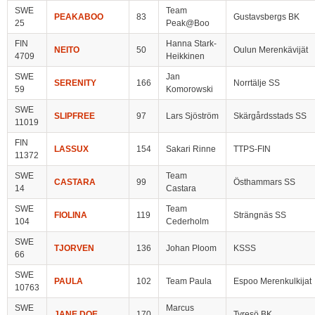
SWE
Team
PEAKABOO
83
Gustavsbergs BK
25
Peak@Boo
FIN
Hanna Stark-
NEITO
50
Oulun Merenkävijät
4709
Heikkinen
SWE
Jan
SERENITY
166
Norrtälje SS
59
Komorowski
SWE
SLIPFREE
97
Lars Sjöström
Skärgårdsstads SS
11019
FIN
LASSUX
154
Sakari Rinne
TTPS-FIN
11372
SWE
Team
CASTARA
99
Östhammars SS
14
Castara
SWE
Team
FIOLINA
119
Strängnäs SS
104
Cederholm
SWE
TJORVEN
136
Johan Ploom
KSSS
66
SWE
PAULA
102
Team Paula
Espoo Merenkulkijat
10763
SWE
Marcus
JANE DOE
170
Tyresö BK