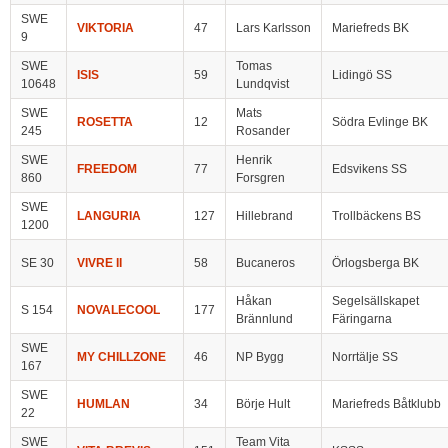
SWE
VIKTORIA
47
Lars Karlsson
Mariefreds BK
9
SWE
Tomas
ISIS
59
Lidingö SS
10648
Lundqvist
SWE
Mats
ROSETTA
12
Södra Evlinge BK
245
Rosander
SWE
Henrik
FREEDOM
77
Edsvikens SS
860
Forsgren
SWE
LANGURIA
127
Hillebrand
Trollbäckens BS
1200
SE 30
VIVRE II
58
Bucaneros
Örlogsberga BK
Håkan
Segelsällskapet
S 154
NOVALECOOL
177
Brännlund
Färingarna
SWE
MY CHILLZONE
46
NP Bygg
Norrtälje SS
167
SWE
HUMLAN
34
Börje Hult
Mariefreds Båtklubb
22
SWE
Team Vita