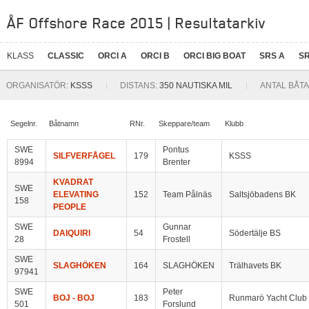
ÅF Offshore Race 2015 | Resultatarkiv
KLASS
CLASSIC
ORCI A
ORCI B
ORCI BIG BOAT
SRS A
SR
ORGANISATÖR:
KSSS
DISTANS:
350 NAUTISKA MIL
ANTAL BÅTA
Segelnr.
Båtnamn
RNr.
Skeppare/team
Klubb
SWE
Pontus
SILFVERFÅGEL
179
KSSS
8994
Brenter
KVADRAT
SWE
ELEVATING
152
Team Pålnäs
Saltsjöbadens BK
158
PEOPLE
SWE
Gunnar
DAIQUIRI
54
Södertälje BS
28
Frostell
SWE
SLAGHÖKEN
164
SLAGHÖKEN
Trälhavets BK
97941
SWE
Peter
BOJ - BOJ
183
Runmarö Yacht Club
501
Forslund